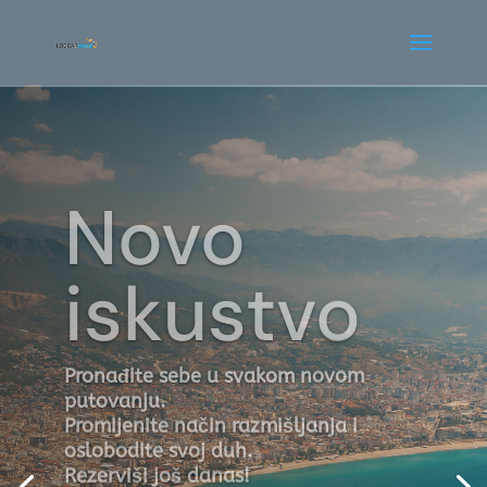
Novo
iskustvo
Pronađite sebe u svakom novom
putovanju.
Promijenite način razmišljanja i
oslobodite svoj duh.
Rezerviši još danas!